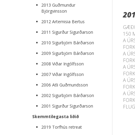
2013 Guðmundur
Björgvinsson
20
2012 Artemisia Bertus
GÆÐI
2011 Sigurður Sigurðarson
150 M
A ÚR
2010 Sigurbjörn Bárðarson
FORK
2009 Sigurbjörn Bárðarson
A ÚR
FORK
2008 Viðar Ingólfsson
A ÚR
FORK
2007 Viðar Ingólfsson
A ÚR
2006 Atli Guðmundsson
FORK
A ÚR
2002 Sigurbjörn Bárðarson
FORK
2001 Sigurður Sigurðarson
FLUG
Skemmtilegasta liðið
2019 Torfhús retreat