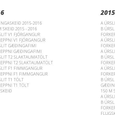
16
2015
NGASKEIÐ 2015-2016
A ÚRSL
 SKEIÐ 2015 - 2016
B ÚRSL
SLIT V1 FJÓRGANGUR
FORKE
EPPNI V1 FJÓRGANGUR
A ÚRSL
SLIT GÆÐINGAFIMI
FORKE
EPPNI GÆÐINGAFIMI
A ÚRSL
SLIT T2 SLAKTAUMATÖLT
B ÚRS
EPPNI T2 SLAKTAUMATÖLT
FORKE
SLIT F1 FIMMGANGUR
A ÚRSL
EPPNI F1 FIMMGANGUR
FORKEP
SLIT T1 TÖLT
B ÚRSL
EPPNI T1 TÖLT
GÆÐIN
SKEIÐ
150 M 
A ÚRSL
B ÚRSL
FORKE
FLUGS