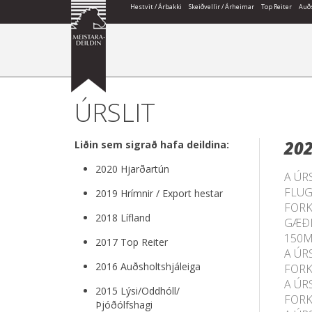
Hestvit / Árbakki
Skeiðvellir / Árheimar
Top Reiter
Auðs
ÚRSLIT
20
Liðin sem sigrað hafa deildina:
2020 Hjarðartún
A ÚR
FLUG
2019 Hrímnir / Export hestar
FORK
2018 Lífland
GÆÐ
150M
2017 Top Reiter
A ÚR
2016 Auðsholtshjáleiga
FORK
A ÚR
2015 Lýsi/Oddhóll/
FORK
Þjóðólfshagi