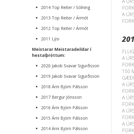
A ÚR
2014 Top Reiter / Sólning
FORK
A ÚR
2013 Top Reiter / Ármót
FORK
2012 Top Reiter / Ármót
20
2011 Lýsi
Meistarar Meistaradeildar í
FLUG
hestaíþróttum:
A ÚR
FORK
2020 Jakob Svavar Sigurðsson
150 
2019 Jakob Svavar Sigurðsson
GÆÐ
A ÚR
2018 Árni Björn Pálsson
FORK
2017 Bergur Jónsson
A ÚR
FORK
2016 Árni Björn Pálsson
A ÚR
FORK
2015 Árni Björn Pálsson
A ÚR
2014 Árni Björn Pálsson
FORK