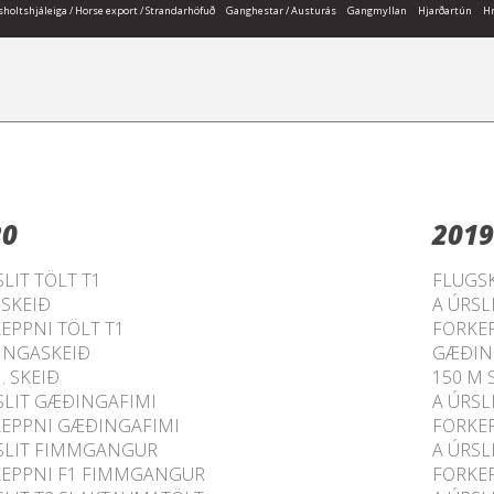
holtshjáleiga / Horse export / Strandarhöfuð
Ganghestar / Austurás
Gangmyllan
Hjarðartún
Hr
20
2019
SLIT TÖLT T1
FLUGS
SKEIÐ
A ÚRSL
EPPNI TÖLT T1
FORKEP
INGASKEIÐ
GÆÐIN
. SKEIÐ
150 M 
SLIT GÆÐINGAFIMI
A ÚRSL
EPPNI GÆÐINGAFIMI
FORKE
SLIT FIMMGANGUR
A ÚRSL
EPPNI F1 FIMMGANGUR
FORKE