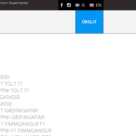
ímnir / Export hestar
IS
EN
ÚRSLIT
KEIÐ
IT TÖLT T1
PNI TÖLT T1
GASKEIÐ
SKEIÐ
IT GÆÐINGAFIMI
PPNI GÆÐINGAFIMI
IT FIMMGANGUR F1
PPNI F1 FIMMGANGUR