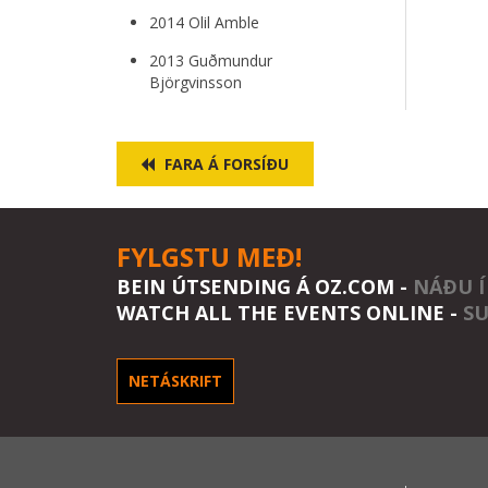
2014 Olil Amble
2013 Guðmundur
Björgvinsson
FARA Á FORSÍÐU
FYLGSTU MEÐ!
BEIN ÚTSENDING Á OZ.COM -
NÁÐU Í
WATCH ALL THE EVENTS ONLINE -
SU
NETÁSKRIFT