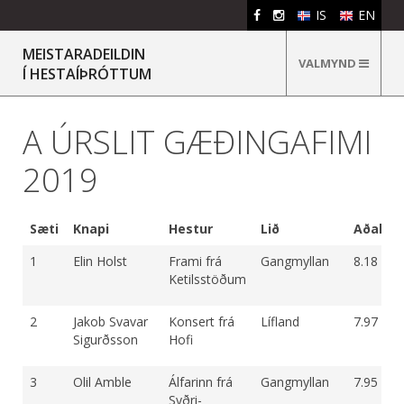
IS
EN
MEISTARADEILDIN
VALMYND
Í HESTAÍÞRÓTTUM
A ÚRSLIT GÆÐINGAFIMI
2019
Sæti
Knapi
Hestur
Lið
Aðalei
1
Elin Holst
Frami frá
Gangmyllan
8.18
Ketilsstöðum
2
Jakob Svavar
Konsert frá
Lífland
7.97
Sigurðsson
Hofi
3
Olil Amble
Álfarinn frá
Gangmyllan
7.95
Syðri-