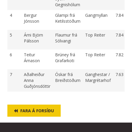
Gegnishólum
4
Bergur
Glampi frá
Gangmyllan
7.84
Jónsson
Ketilsstöðum
5
Árni Björn
Flaumur frá
Top Reiter
7.84
Pálsson
Sólvangi
6
Teitur
Brúney frá
Top Reiter
7.82
Árnason
Grafarkoti
7
Aðalheiður
Óskar frá
Ganghestar /
7.63
Anna
Breiðstöðum
Margrétarhof
Guðjónsdóttir
FARA Á FORSÍÐU