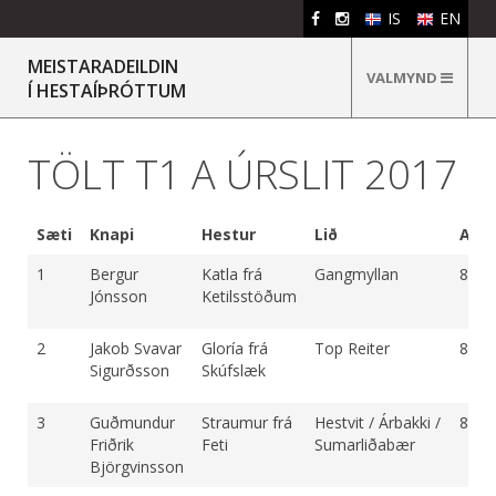
IS
EN
MEISTARADEILDIN
VALMYND
Í HESTAÍÞRÓTTUM
TÖLT T1 A ÚRSLIT 2017
Sæti
Knapi
Hestur
Lið
Aðal
1
Bergur
Katla frá
Gangmyllan
8.83
Jónsson
Ketilsstöðum
2
Jakob Svavar
Gloría frá
Top Reiter
8.78
Sigurðsson
Skúfslæk
3
Guðmundur
Straumur frá
Hestvit / Árbakki /
8.61
Friðrik
Feti
Sumarliðabær
Björgvinsson