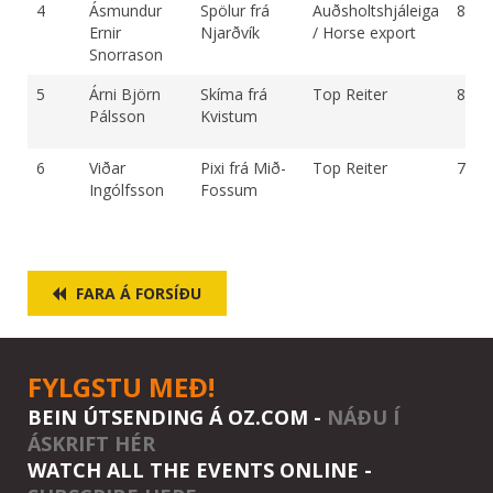
4
Ásmundur
Spölur frá
Auðsholtshjáleiga
8.39
Ernir
Njarðvík
/ Horse export
Snorrason
5
Árni Björn
Skíma frá
Top Reiter
8.28
Pálsson
Kvistum
6
Viðar
Pixi frá Mið-
Top Reiter
7.89
Ingólfsson
Fossum
FARA Á FORSÍÐU
FYLGSTU MEÐ!
BEIN ÚTSENDING Á OZ.COM -
NÁÐU Í
ÁSKRIFT HÉR
WATCH ALL THE EVENTS ONLINE -