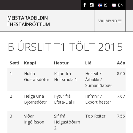
IS
EN
MEISTARADEILDIN
VALMYND
Í HESTAÍÞRÓTTUM
B ÚRSLIT T1 TÖLT 2015
Sæti
Knapi
Hestur
Lið
Aðalei
1
Hulda
Kiljan frá
Hestvit /
8.00
Gústafsdóttir
Holtsmúla 1
Árbakki /
Sumarliðabær
2
Helga Una
Þytur frá
Hrímnir /
7.67
Björnsdóttir
Efsta-Dal II
Export hestar
3
Viðar
Sif frá
Top Reiter
7.56
Ingólfsson
Helgastöðum
2