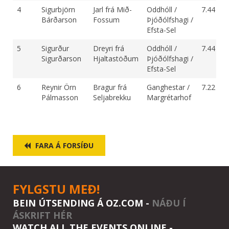
4
Sigurbjörn
Jarl frá Mið-
Oddhóll /
7.44
Bárðarson
Fossum
Þjóðólfshagi /
Efsta-Sel
5
Sigurður
Dreyri frá
Oddhóll /
7.44
Sigurðarson
Hjaltastöðum
Þjóðólfshagi /
Efsta-Sel
6
Reynir Örn
Bragur frá
Ganghestar /
7.22
Pálmasson
Seljabrekku
Margrétarhof
FARA Á FORSÍÐU
FYLGSTU MEÐ!
BEIN ÚTSENDING Á OZ.COM -
NÁÐU Í
ÁSKRIFT HÉR
WATCH ALL THE EVENTS ONLINE -